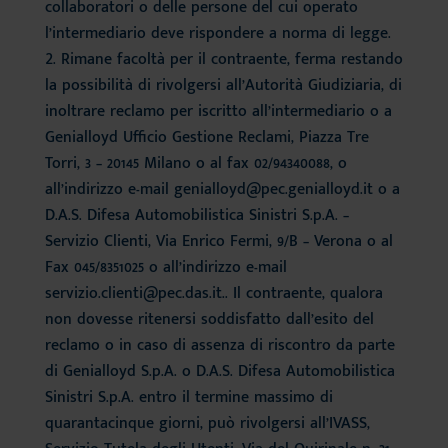
collaboratori o delle persone del cui operato
l’intermediario deve rispondere a norma di legge.
Rimane facoltà per il contraente, ferma restando
la possibilità di rivolgersi all’Autorità Giudiziaria, di
inoltrare reclamo per iscritto all’intermediario o a
Genialloyd Ufficio Gestione Reclami, Piazza Tre
Torri, 3 – 20145 Milano o al fax 02/94340088, o
all’indirizzo e-mail genialloyd@pec.genialloyd.it o a
D.A.S. Difesa Automobilistica Sinistri S.p.A. –
Servizio Clienti, Via Enrico Fermi, 9/B – Verona o al
Fax 045/8351025 o all’indirizzo e-mail
servizio.clienti@pec.das.it.. Il contraente, qualora
non dovesse ritenersi soddisfatto dall’esito del
reclamo o in caso di assenza di riscontro da parte
di Genialloyd S.p.A. o D.A.S. Difesa Automobilistica
Sinistri S.p.A. entro il termine massimo di
quarantacinque giorni, può rivolgersi all’IVASS,