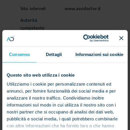
Sito internet
www.assidoctor.it
Autorità
competente
alla vigilanza
IVASS
sull’attività
svolta
Consenso
Dettagli
Informazioni sui cookie
Gli estremi identificativi e di iscrizione
Questo sito web utilizza i cookie
dell’intermediario possono essere verificati
Utilizziamo i cookie per personalizzare contenuti ed
consultando il RUI sul sito internet dell’IVASS (
annunci, per fornire funzionalità dei social media e per
www.ivass.it
)
analizzare il nostro traffico. Condividiamo inoltre
informazioni sul modo in cui utilizza il nostro sito con i
nostri partner che si occupano di analisi dei dati web,
Sezione II – Informazioni sull’attività svolta
dall’intermediario assicurativo e
pubblicità e social media, i quali potrebbero combinarle
riassicurativo
con altre informazioni che ha fornito loro o che hanno