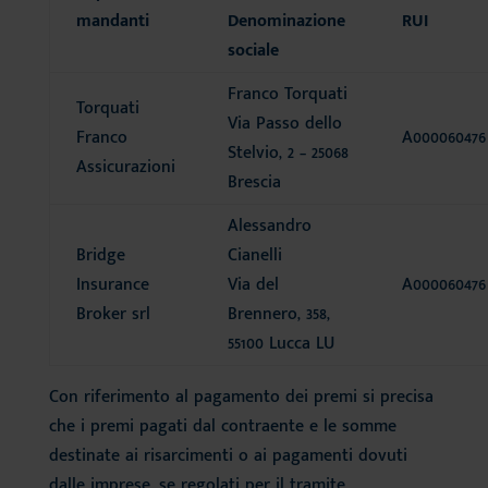
mandanti
Denominazione
RUI
sociale
Franco Torquati
Torquati
Via Passo dello
Franco
A000060476
Stelvio, 2 – 25068
Assicurazioni
Brescia
Alessandro
Bridge
Cianelli
Insurance
Via del
A000060476
Broker srl
Brennero, 358,
55100 Lucca LU
Con riferimento al pagamento dei premi si precisa
che i premi pagati dal contraente e le somme
destinate ai risarcimenti o ai pagamenti dovuti
dalle imprese, se regolati per il tramite